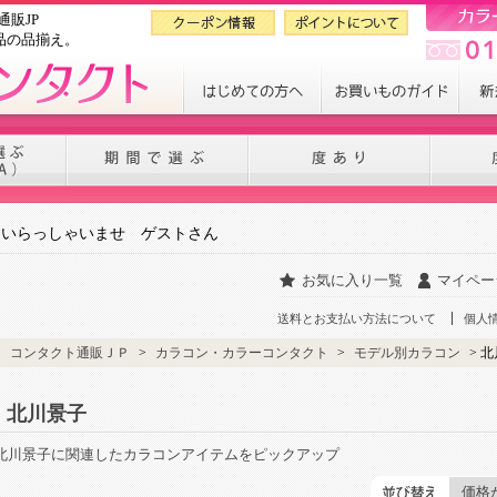
販JP
品の品揃え。
いらっしゃいませ ゲストさん
お気に入り一覧
マイペー
送料とお支払い方法について
個人
コンタクト通販ＪＰ
>
カラコン・カラーコンタクト
>
モデル別カラコン
> 
北川景子
北川景子に関連したカラコンアイテムをピックアップ
価格