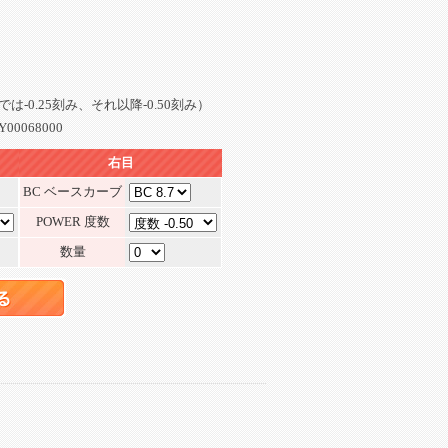
0までは-0.25刻み、それ以降-0.50刻み）
Y00068000
右目
BC ベースカーブ
POWER 度数
数量