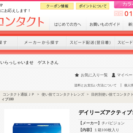
P
望にお応えします！
いらっしゃいませ ゲストさん
お気に入り一覧
マイペー
送料とお支払い方法について
個人
コンタクト通販ＪＰ
>
使い捨てコンタクトレンズ
>
目的別使い捨てコンタク
ィブ100
デイリーズアクティブ1
【メーカー】
チバビジョン
【内容】
１箱100枚入り