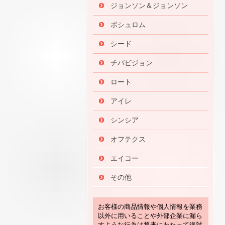
ジョンソン＆ジョンソン
ボシュロム
シード
チバビジョン
ロート
アイレ
シンシア
オフテクス
エイコー
その他
お客様の商品情報や個人情報を業務
以外に用いることや外部企業に漏ら
すような行為は将来にわたって絶対