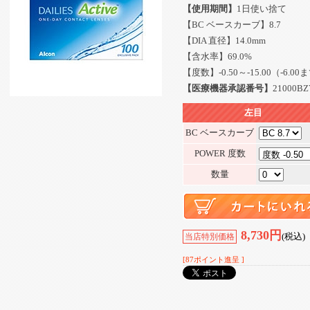
【使用期間】
1日使い捨て
【BC ベースカーブ】8.7
【DIA 直径】14.0mm
【含水率】69.0%
【度数】-0.50～-15.00（-6.0
【医療機器承認番号】
21000BZ
左目
BC ベースカーブ
POWER 度数
数量
8,730円
(税込)
当店特別価格
[87ポイント進呈 ]