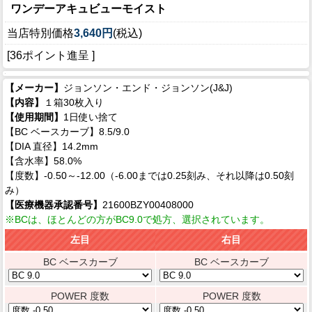
ワンデーアキュビューモイスト
当店特別価格
3,640円
(税込)
[36ポイント進呈 ]
【メーカー】
ジョンソン・エンド・ジョンソン(J&J)
【内容】
１箱30枚入り
【使用期間】
1日使い捨て
【BC ベースカーブ】8.5/9.0
【DIA 直径】14.2mm
【含水率】58.0%
【度数】-0.50～-12.00（-6.00までは0.25刻み、それ以降は0.50刻
み）
【医療機器承認番号】
21600BZY00408000
※BCは、ほとんどの方がBC9.0で処方、選択されています。
左目
右目
BC ベースカーブ
BC ベースカーブ
POWER 度数
POWER 度数